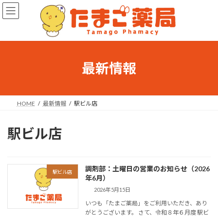
コ
ナ
ン
ビ
テ
ゲ
ン
ー
ツ
シ
へ
ョ
ス
ン
最新情報
キ
に
ッ
移
プ
動
HOME
最新情報
駅ビル店
駅ビル店
調剤部：土曜日の営業のお知らせ（2026
駅ビル店
年6月）
2026年5月15日
いつも「たまご薬局」をご利用いただき、あり
がとうございます。 さて、令和８年６月度 駅ビ