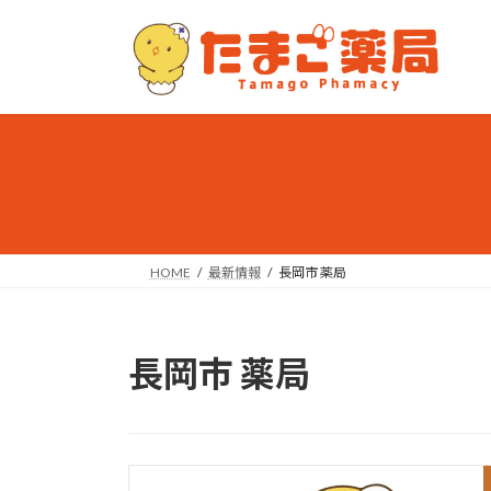
コ
ナ
ン
ビ
テ
ゲ
ン
ー
ツ
シ
へ
ョ
ス
ン
キ
に
ッ
移
プ
動
HOME
最新情報
長岡市 薬局
長岡市 薬局