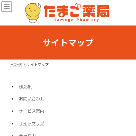
コ
ナ
ン
ビ
テ
ゲ
ン
ー
ツ
シ
へ
ョ
ス
ン
サイトマップ
キ
に
ッ
移
プ
動
HOME
サイトマップ
HOME
お問い合わせ
サービス案内
サイトマップ
会社案内